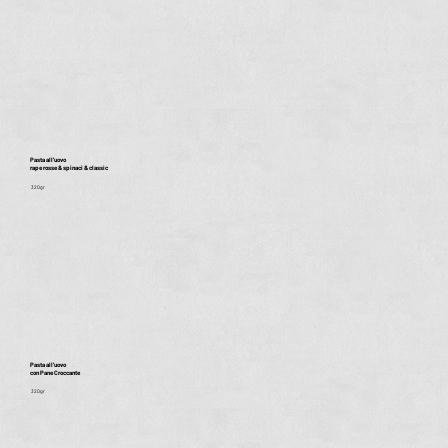
Pasta all'uovo
rape rosse & spinaci & classic
320gr
Pasta all'uovo
con Pane Croccante
320gr