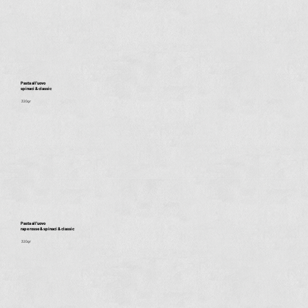
Pasta all'uovo
spinaci & classic
320gr
Pasta all'uovo
rape rosse & spinaci & classic
320gr