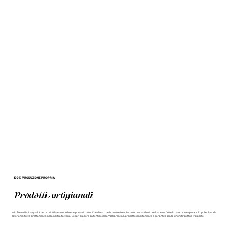
100% PRODUZIONE PROPRIA
Prodotti artigianali
Allo Steindlhof la qualità dei prodotti alementari viene prima di tutto. Che si tratti delle nostre fresche uova ruspanti o di prelibatezze fatte in casa come speck, sciroppi e liquori –
lavoriamo tutto direttamente nella nostra fattoria. Scopri il sapore autentico della Val Sarentino, prodotto onestamente e garantito senza lunghi tragitti di trasporto.