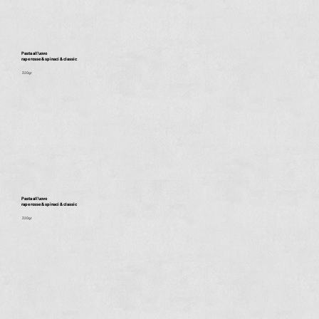
Pasta all'uovo
rape rosse & spinaci & classic
320gr
Pasta all'uovo
rape rosse & spinaci & classic
320gr