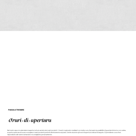
PASSA A TROVARE
Orari di apertura
Nel nostro spaccio aziendale vi aspetta tutta la varietà dei nostri prodotti – freschi, regionali e realizzati con molta cura. Qui avete la possibilità di guardarvi intorno con calma,
scoprire qualcosa di nuovo e scegliere i vostri prodotti preferiti direttamente sul posto. Venite durante gli orari di apertura indicati di seguito. Ci prendiamo cura di voi,
rispondiamo alle vostre domande e vi consigliamo personalmente.