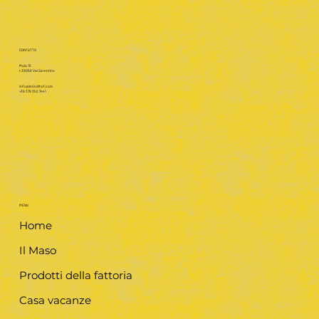
CONTATTO
Muls, 15
I-39058 Val Sarentino
info@steindlhof.com
+39 379 352 7441
MENU
Home
Il Maso
Prodotti della fattoria
Casa vacanze