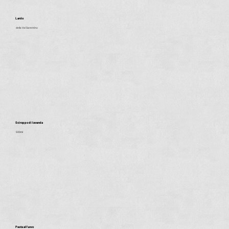
Lardo
della Val Sarentino
Sciroppo di lavanda
500ml
Pasta all'uovo