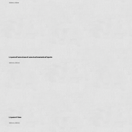
500ml o 200ml
Liquore all'uovo a base di uova da allevamento all'aperto
500 ml o 200 ml
Liquore di fieno
500 ml o 200 ml