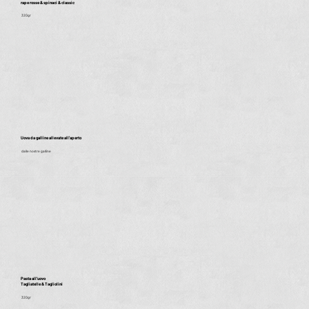
rape rosse & spinaci & classic
320gr
Uova da galline allevate all'aperto
dalle nostre galline
Pasta all'uovo
Tagliatelle & Tagliolini
320gr