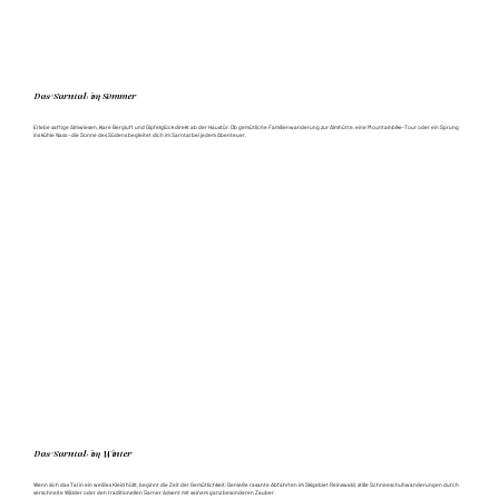
Das Sarntal im Sommer
Erlebe saftige Almwiesen, klare Bergluft und Gipfelglück direkt ab der Haustür. Ob gemütliche Familienwanderung zur Almhütte, eine Mountainbike-Tour oder ein Sprung
ins kühle Nass – die Sonne des Südens begleitet dich im Sarntal bei jedem Abenteuer.
Das Sarntal im Winter
Wenn sich das Tal in ein weißes Kleid hüllt, beginnt die Zeit der Gemütlichkeit. Genieße rasante Abfahrten im Skigebiet Reinswald, stille Schneeschuhwanderungen durch
verschneite Wälder oder den traditionellen Sarner Advent mit seinem ganz besonderen Zauber.