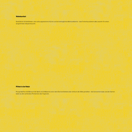
Wohnkomfort
Gemütliche Schlafzimmer, eine voll ausgestattete Küche und ein behagliches Wohnambiente – das Ferienhaus bietet alles, was ihr für einen
sorgenfreien Urlaub braucht.
Mitten in der Natur
Morgenkaffee mit Blick auf die Gipfel, ein Grillabend unter dem Sternenhimmel oder einfach die Stille genießen – die Sonnenterrasse und der Garten
laden zu den schönsten Momenten des Tages ein.