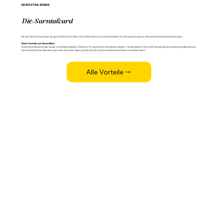
DEIN EXTRA-BONUS
Die Sarntalcard
Mit der Sarntal Card liegt dir ganz Südtirol zu Füßen. Du erhältst sie bei uns am Steindlhof für die gesamte Dauer deines Aufenthalts kostenlos dazu.
Deine Vorteile auf einem Blick:
Kostenlose Nutzung aller Busse und Regionalzüge in Südtirol, Pro Aufenthalt des Gastes täglich 1 vergünstigte Fahrt (z. B. Reinswald), gratis Nutzung Wanderbus
Sarntal & Geführte Wanderung in den Sarntaler Alpen gratis. Eintritt ins Schwimmbad Sarnthein und vieles mehr!
Alle Vorteile