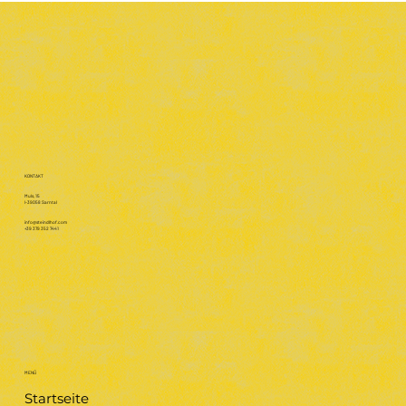
KONTAKT
Muls, 15
I-39058 Sarntal
info@steindlhof.com
+39 379 352 7441
MENÜ
Startseite