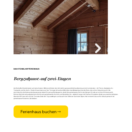
DAS STEINDLHOF FERIENHAUS
Bergzuhause auf zwei Etagen
Am Steindlhof kommt jeder auf seine Kosten. Während Kinder den Hof als ihr ganz persönliches Abenteuerreich entdecken – mit Tieren, Spielplatz, XL-
Trampolin und Go-Karts – finden Erwachsene auf der Terrasse mit weitem Blick über das Weissenbachtal die Ruhe, die echter Urlaub braucht. Die
durchdachte Aufteilung des Hauses sorgt dabei für genug Rückzugsorte, damit die gemeinsame Zeit in den Bergen für alle zur echten Erholung wird.
Drinnen lädt die voll ausgestattete Küche zum gemeinsamen Kochen und Genießen ein – vielleicht sogar mit frischen Produkten direkt aus unserem Hofladen.
Abends trifft man sich auf der Terrasse, lässt den Tag ausklingen und lauscht der Stille der Sarntaler Alpen. Hier entsteht das, wofür Urlaub gemacht ist:
gemeinsame Momente, die bleiben.
Ferienhaus buchen