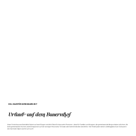
VIEL RAUM FÜR GEMEINSAME ZEIT
Urlaub auf dem Bauernhof
Unser Ferienhaus am Steindlhof bietet auf zwei Etagen reichlich Platz für bis zu zehn Personen – ideal für Familien und Gruppen, die gemeinsam die Berge erleben möchten. Ob
beim gemeinsamen Kochen, beim Entspannen auf der sonnigen Panorama-Terrasse oder beim Entdecken des Hofes – hier findet jeder seinen Lieblingsplatz. Euer Zuhause in
den Sarntaler Alpen wartet auf euch!