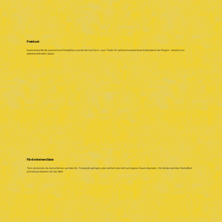
Praktisch
Kostenloses WLAN, ausreichend Parkplätze und die Sarntal Card – euer Ticket für zahlreiche kostenlose Erlebnisse in der Region – sind bei uns
selbstverständlich dabei.
Für die kleinen Gäste
Tiere streicheln, Go-Karts fahren, auf dem XL-Trampolin springen oder einfach den Hof auf eigene Faust erkunden – für Kinder wird der Steindlhof
schnell zum liebsten Ort der Welt.